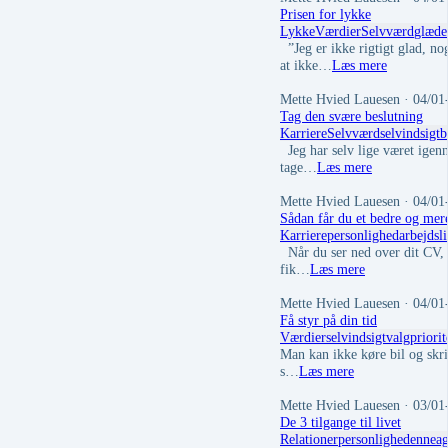
Prisen for lykke
Lykke
Værdier
Selvværd
glæde
”Jeg er ikke rigtigt glad, no
at ikke…
Læs mere
Mette Hvied Lauesen
· 04/01
Tag den svære beslutning
Karriere
Selvværd
selvindsigt
b
Jeg har selv lige været igenn
tage…
Læs mere
Mette Hvied Lauesen
· 04/01
Sådan får du et bedre og mere
Karriere
personlighed
arbejdsl
Når du ser ned over dit CV, k
fik…
Læs mere
Mette Hvied Lauesen
· 04/01
Få styr på din tid
Værdier
selvindsigt
valg
priorit
Man kan ikke køre bil og skriv
s…
Læs mere
Mette Hvied Lauesen
· 03/01
De 3 tilgange til livet
Relationer
personlighed
ennea