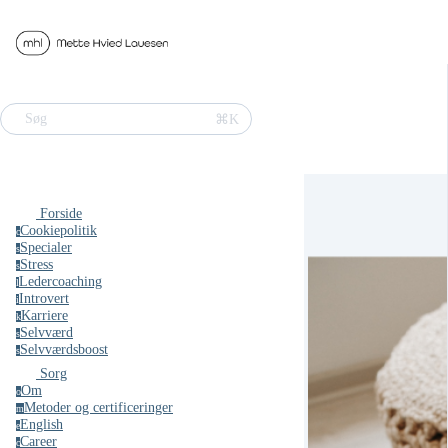
⌘K
Søg
Forside
Cookiepolitik
c
Specialer
s
Stress
s
Ledercoaching
l
Introvert
i
Karriere
k
Selvværd
s
Selvværdsboost
s
Sorg
Om
o
Metoder og certificeringer
m
English
e
Career
c