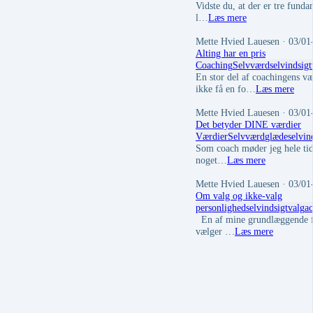
Vidste du, at der er tre funda
l…
Læs mere
Mette Hvied Lauesen
· 03/01
Alting har en pris
Coaching
Selvværd
selvindsigt
En stor del af coachingens væs
ikke få en fo…
Læs mere
Mette Hvied Lauesen
· 03/01
Det betyder DINE værdier
Værdier
Selvværd
glæde
selvin
Som coach møder jeg hele tide
noget…
Læs mere
Mette Hvied Lauesen
· 03/01
Om valg og ikke-valg
personlighed
selvindsigt
valg
ac
En af mine grundlæggende filo
vælger …
Læs mere