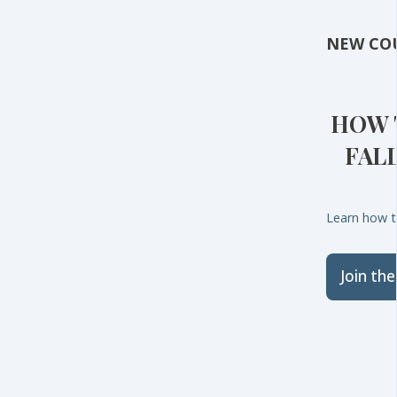
NEW CO
HOW 
FAL
Learn how to
Join th