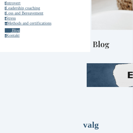
Introvert
i
Leadership coaching
l
Loss and Bereavement
l
Stress
s
Methods and certifications
m
Blog
Kontakt
k
Blog
valg