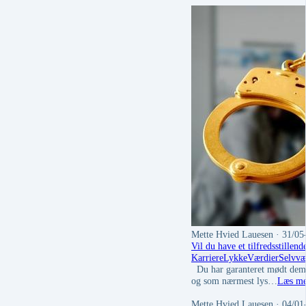
Mette Hvied Lauesen
· 31/05
Vil du have et tilfredsstillend
Karriere
Lykke
Værdier
Selvvæ
Du har garanteret mødt dem b
og som nærmest lys…
Læs me
Mette Hvied Lauesen
· 04/01