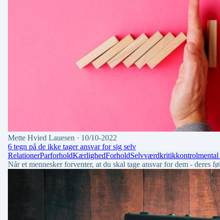
Mette Hvied Lauesen
· 10/10-2022
6 tegn på de ikke tager ansvar for sig selv
Relationer
Parforhold
Kærlighed
Forhold
Selvværd
kritik
kontrol
mental
Når et mennesker forventer, at du skal tage ansvar for dem - deres føle