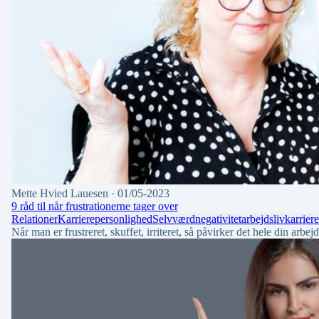
Mette Hvied Lauesen
· 01/05-2023
9 råd til når frustrationerne tager over
Relationer
Karriere
personlighed
Selvværd
negativitet
arbejdsliv
karrier
Når man er frustreret, skuffet, irriteret, så påvirker det hele din arbe