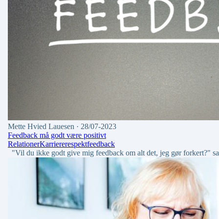
Mette Hvied Lauesen
· 28/07-2023
Feedback må godt være positivt
Relationer
Karriere
respekt
feedback
"Vil du ikke godt give mig feedback om alt det, jeg gør forkert?" sa