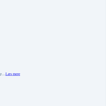
ggr…
Læs mere