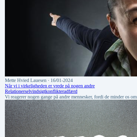
Mette Hvied Lauesen
· 16/01-2024
Når vi i virkeligheden er vrede på nogen andre
Relationer
selvindsigt
konflikter
adfærd
Vi reagerer nogen gange på andre mennesker, fordi de minder os om 