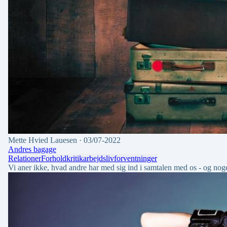
Mette Hvied Lauesen
· 03/07-2022
Andres bagage
Relationer
Forhold
kritik
arbejdsliv
forventninger
Vi aner ikke, hvad andre har med sig ind i samtalen med os - og noge