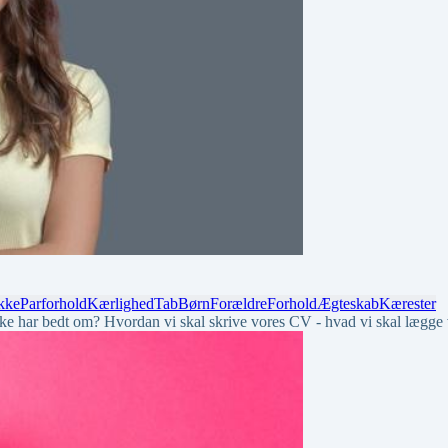
kke
Parforhold
Kærlighed
Tab
Børn
Forældre
Forhold
Ægteskab
Kærester
 ikke har bedt om? Hvordan vi skal skrive vores CV - hvad vi skal læg