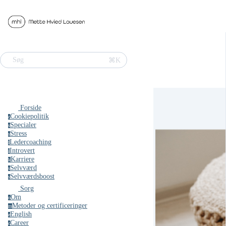
⌘K
Søg
Forside
Cookiepolitik
c
Specialer
s
Stress
s
Ledercoaching
l
Introvert
i
Karriere
k
Selvværd
s
Selvværdsboost
s
Sorg
Om
o
Metoder og certificeringer
m
English
e
Career
c