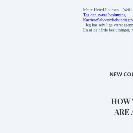
Mette Hvied Lauesen
· 04/01
Tag den svære beslutning
Karriere
Selvværd
selvindsigt
b
Jeg har selv lige været igen
En af de hårde beslutninger, 
NEW CO
HOW 
ARE 