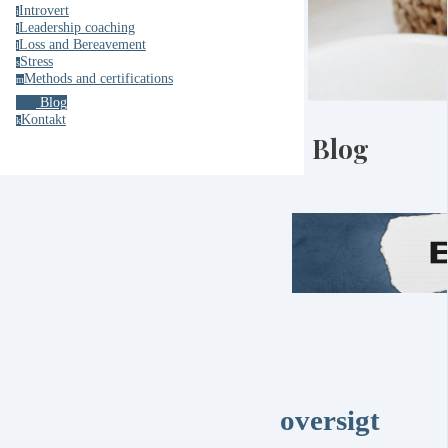
Introvert
i
Leadership coaching
l
Loss and Bereavement
l
Stress
s
Methods and certifications
m
Blog
Kontakt
k
Blog
oversigt