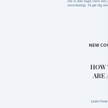
Der er ikke noget værre end at
uoverskueligt. Så gør dig sel
NEW CO
HOW 
ARE 
Learn how 