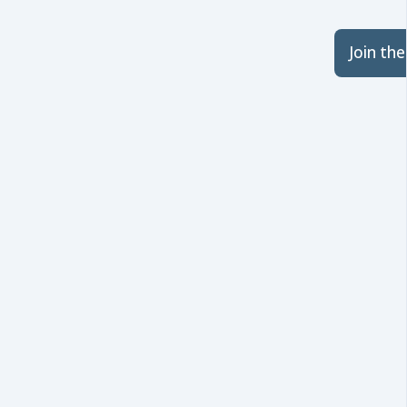
Join th