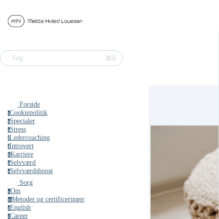
⌘K
Søg
Forside
Cookiepolitik
c
Specialer
s
Stress
s
Ledercoaching
l
Introvert
i
Karriere
k
Selvværd
s
Selvværdsboost
s
Sorg
Om
o
Metoder og certificeringer
m
English
e
Career
c