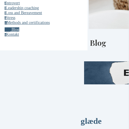
Introvert
i
Leadership coaching
l
Loss and Bereavement
l
Stress
s
Methods and certifications
m
Blog
Kontakt
k
Blog
glæde