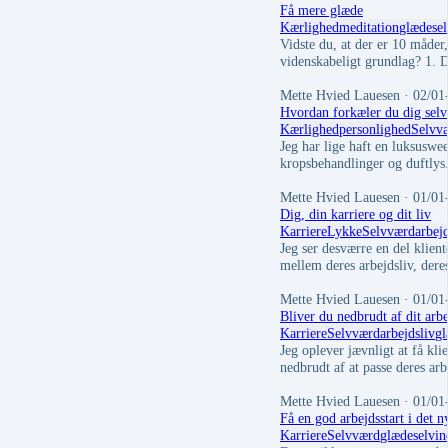
Få mere glæde
Kærlighed
meditation
glæde
se
Vidste du, at der er 10 måder
videnskabeligt grundlag? 1.
Mette Hvied Lauesen
· 02/01
Hvordan forkæler du dig selv
Kærlighed
personlighed
Selvv
Jeg har lige haft en luksus
kropsbehandlinger og duftlys
Mette Hvied Lauesen
· 01/01
Dig, din karriere og dit liv
Karriere
Lykke
Selvværd
arbejd
Jeg ser desværre en del klien
mellem deres arbejdsliv, deres
Mette Hvied Lauesen
· 01/01
Bliver du nedbrudt af dit arbe
Karriere
Selvværd
arbejdsliv
g
Jeg oplever jævnligt at få kl
nedbrudt af at passe deres a
Mette Hvied Lauesen
· 01/01
Få en god arbejdsstart i det n
Karriere
Selvværd
glæde
selvin