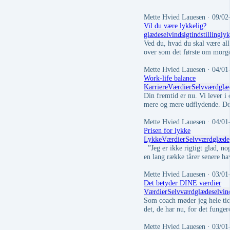
Mette Hvied Lauesen
· 09/02
Vil du være lykkelig?
glæde
selvindsigt
indstilling
ly
Ved du, hvad du skal være all
over som det første om morg
Mette Hvied Lauesen
· 04/01
Work-life balance
Karriere
Værdier
Selvværd
glæ
Din fremtid er nu. Vi lever i
mere og mere udflydende. De
Mette Hvied Lauesen
· 04/01
Prisen for lykke
Lykke
Værdier
Selvværd
glæde
”Jeg er ikke rigtigt glad, n
en lang række tårer senere ha
Mette Hvied Lauesen
· 03/01
Det betyder DINE værdier
Værdier
Selvværd
glæde
selvin
Som coach møder jeg hele tide
det, de har nu, for det funge
Mette Hvied Lauesen
· 03/01