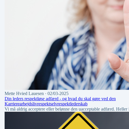
Mette Hvied Lauesen
· 02/03-2025
Din leders respektløse adfærd - og hvad du skal gøre ved den
Karriere
arbejdsliv
respekt
selvrespekt
lederskab
Vi må aldrig acceptere eller belønne den uacceptable adfærd. Heller