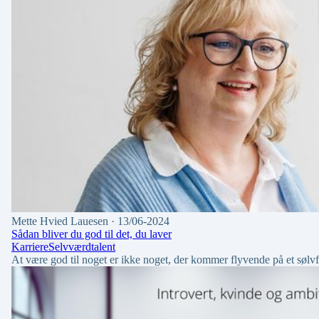
Mette Hvied Lauesen
· 13/06-2024
Sådan bliver du god til det, du laver
Karriere
Selvværd
talent
At være god til noget er ikke noget, der kommer flyvende på et sølv