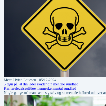
Mette Hvied Lauesen
· 05/12-2024
5 tegn på, at din leder skader din mentale sundhed
Karriere
ledelse
giftige mennesker
mental sundhed
Nogle gange må man sætte sig selv og sit mentale helbred ud over am