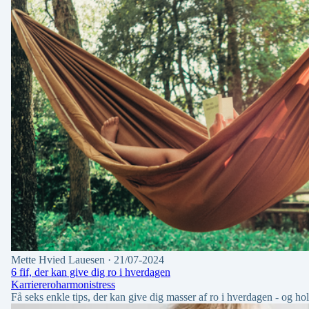
Mette Hvied Lauesen
· 21/07-2024
6 fif, der kan give dig ro i hverdagen
Karriere
ro
harmoni
stress
Få seks enkle tips, der kan give dig masser af ro i hverdagen - og h