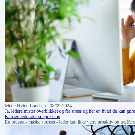
Mette Hvied Lauesen
· 08/09-2024
Ja, ledere mister overblikket og får stress og her er, hvad du kan gøre
Karriere
leder
stress
depression
En presset - måske stresset - leder kan ikke være proaktiv og træffe 