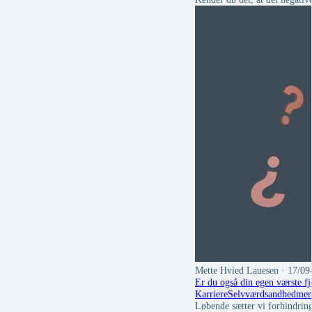
Mette Hvied Lauesen
· 17/09
Er du også din egen værste f
Karriere
Selvværd
sandhed
men
Løbende sætter vi forhindringe