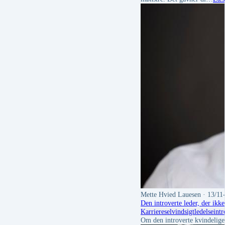
Mette Hvied Lauesen
· 13/11
Den introverte leder, der ikke
Karriere
selvindsigt
ledelse
intr
Om den introverte kvindelige