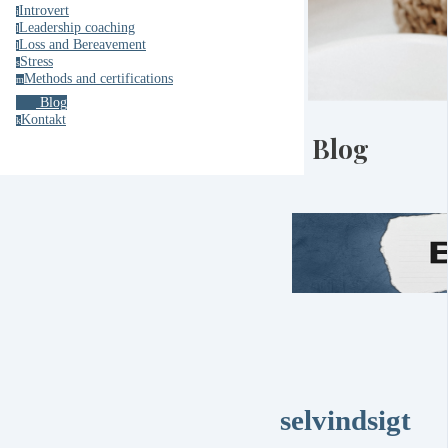
Introvert
i
Leadership coaching
l
Loss and Bereavement
l
Stress
s
Methods and certifications
m
Blog
Kontakt
k
Blog
selvindsigt