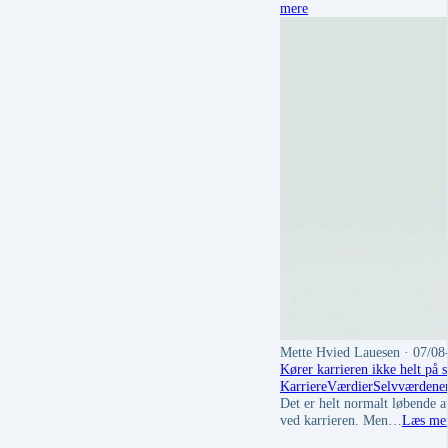
mere
Mette Hvied Lauesen
· 07/08
Kører karrieren ikke helt på 
Karriere
Værdier
Selvværd
ene
Det er helt normalt løbende a
ved karrieren. Men…
Læs me