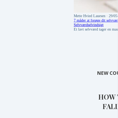
Mette Hvied Lauesen
· 29/05
7 måder at forøge dit selvvær
Selvværd
selvindsigt
Et lavt selvværd tager en mas
NEW CO
HOW 
FAL