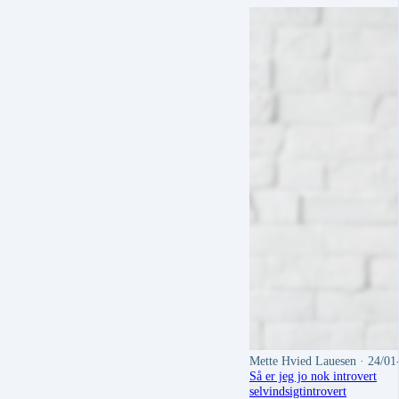
Mette Hvied Lauesen
· 24/01
Så er jeg jo nok introvert
selvindsigt
introvert