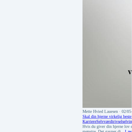
Mette Hvied Lauesen
· 02/05
Skal din hjerne virkelig bes
Karriere
Selvværd
trivsel
selvin
Hvis du giver din hjerne lov 
mønstre. Det gavner di…
Læs