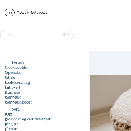
⌘K
Søg
Forside
Cookiepolitik
c
Specialer
s
Stress
s
Ledercoaching
l
Introvert
i
Karriere
k
Selvværd
s
Selvværdsboost
s
Sorg
Om
o
Metoder og certificeringer
m
English
e
Career
c