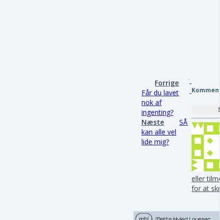
Forrige
Komment
Får du lavet
nok af
ingenting?
Næste
SÅ
kan alle vel
lide mig?
eller til
for at s