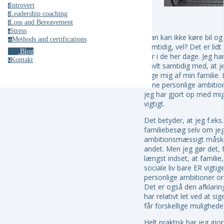
Introvert
i
Leadership coaching
l
Loss and Bereavement
l
Stress
s
Man kan ikke køre bil og
Methods and certifications
m
samtidig, vel? Det er lidt
Blog
har i de her dage. Jeg ha
Kontakt
k
travlt samtidig med, at j
tage mig af min familie. 
mine personlige ambition
jeg har gjort op med mig
vigtigt.
Det betyder, at jeg f.eks
familiebesøg selv om je
ambitionsmæssigt måske
andet. Men jeg gør det, f
længst indset, at familie
sociale liv bare ER vigti
personlige ambitioner om
Det er også den afklaring
har relativt let ved at sige
får forskellige mulighede
Helt praktisk har jeg gjor