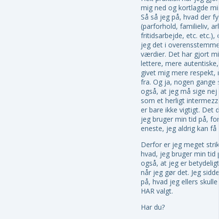
mig ned og kortlagde mi
Så så jeg på, hvad der fyl
(parforhold, familieliv, a
fritidsarbejde, etc. etc.),
jeg det i overensstemm
værdier. Det har gjort m
lettere, mere autentiske
givet mig mere respekt, n
fra. Og ja, nogen gange 
også, at jeg må sige nej 
som et herligt intermezzo
er bare ikke vigtigt. Det
jeg bruger min tid på, for
eneste, jeg aldrig kan få 
Derfor er jeg meget str
hvad, jeg bruger min tid
også, at jeg er betydelig
når jeg gør det. Jeg sidd
på, hvad jeg ellers skulle
HAR valgt.
Har du?