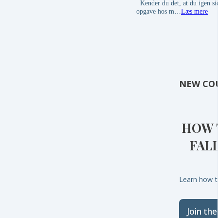
Kender du det, at du igen si
opgave hos m…
Læs mere
NEW CO
HOW 
FAL
Learn how to
Join th