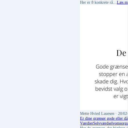
Her er 8 konkrete rå…
Læs m
Mette Hvied Lauesen
· 20/02
Er dine grænser gode eller då
Værdier
Selvværd
selvomsorg