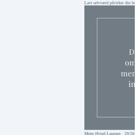
Lavt selvværd påvirker din led
Mette Hvied Lauesen
· 29/10