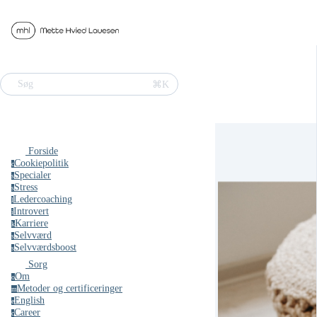
⌘K
Søg
Forside
Cookiepolitik
c
Specialer
s
Stress
s
Ledercoaching
l
Introvert
i
Karriere
k
Selvværd
s
Selvværdsboost
s
Sorg
Om
o
Metoder og certificeringer
m
English
e
Career
c