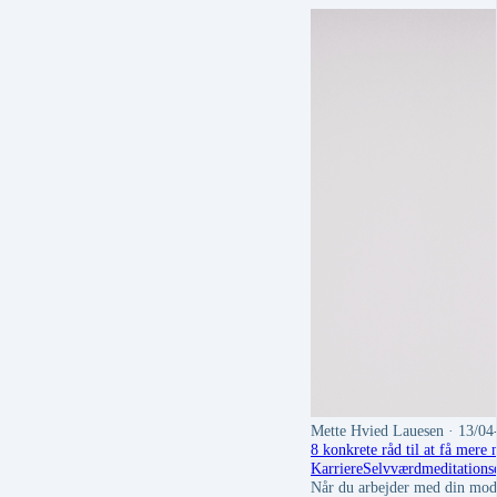
Mette Hvied Lauesen
· 13/04
8 konkrete råd til at få mere
Karriere
Selvværd
meditation
s
Når du arbejder med din modst