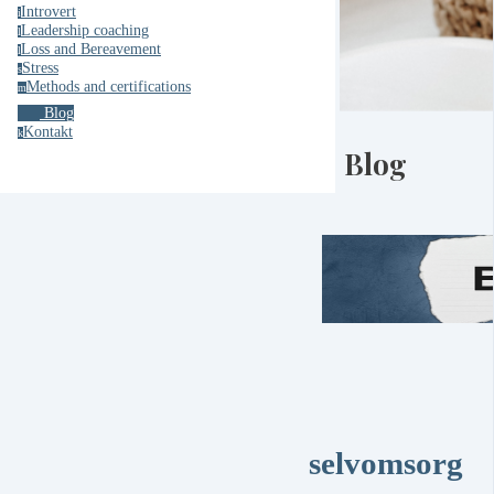
Introvert
i
Leadership coaching
l
Loss and Bereavement
l
Stress
s
Methods and certifications
m
Blog
Kontakt
k
Blog
selvomsorg