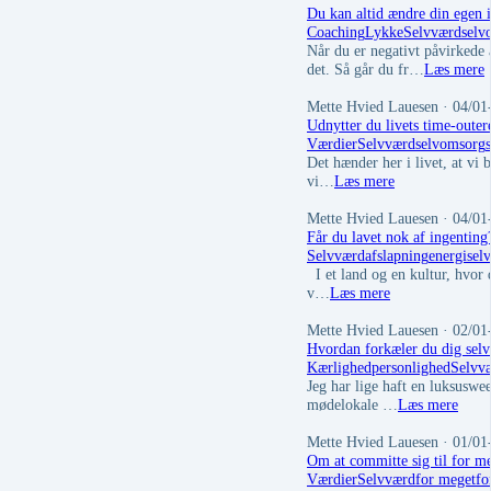
Du kan altid ændre din egen i
Coaching
Lykke
Selvværd
selv
Når du er negativt påvirkede 
det. Så går du fr…
Læs mere
Mette Hvied Lauesen
· 04/01
Udnytter du livets time-outer
Værdier
Selvværd
selvomsorg
s
Det hænder her i livet, at vi 
vi…
Læs mere
Mette Hvied Lauesen
· 04/01
Får du lavet nok af ingenting
Selvværd
afslapning
energi
sel
I et land og en kultur, hvor d
v…
Læs mere
Mette Hvied Lauesen
· 02/01
Hvordan forkæler du dig selv
Kærlighed
personlighed
Selvv
Jeg har lige haft en luksusw
mødelokale …
Læs mere
Mette Hvied Lauesen
· 01/01
Om at committe sig til for m
Værdier
Selvværd
for meget
fo