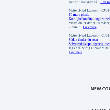
Her er 8 konkrete rå…
Læs m
Mette Hvied Lauesen
· 03/01
Få mere glæde
Kærlighed
meditation
glæde
se
Vidste du, at der er 10 måder
7 minut…
Læs mere
Mette Hvied Lauesen
· 01/01
Sådan finder du roen
Selvværd
afslapning
energi
med
Jeg er så heldig at have et he
Læs mere
NEW CO