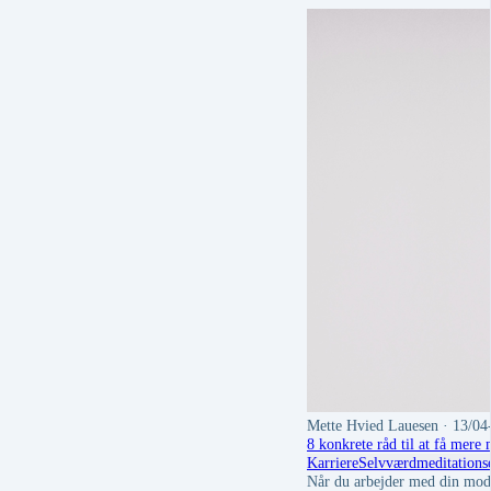
Mette Hvied Lauesen
· 13/04
8 konkrete råd til at få mere
Karriere
Selvværd
meditation
s
Når du arbejder med din modst