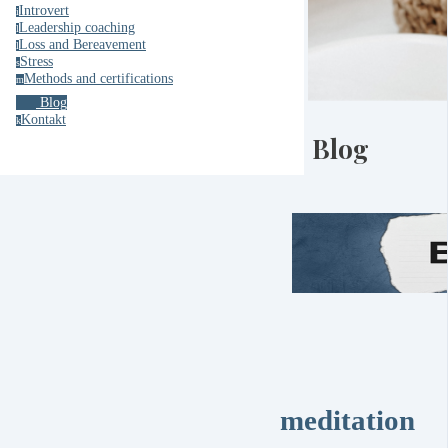
Introvert
i
Leadership coaching
l
Loss and Bereavement
l
Stress
s
Methods and certifications
m
Blog
Kontakt
k
Blog
meditation