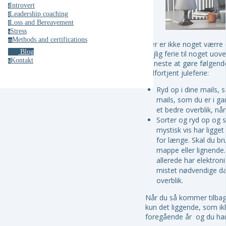
Introvert
i
Leadership coaching
l
Loss and Bereavement
l
Stress
s
Methods and certifications
m
Der er ikke noget værre
Blog
dejlig ferie til noget uov
Kontakt
k
tjeneste at gøre følgende
velfortjent juleferie:
Ryd op i dine mails, 
mails, som du er i g
et bedre overblik, når
Sorter og ryd op og s
mystisk vis har ligget
for længe. Skal du b
mappe eller lignende.
allerede har elektron
mistet nødvendige da
overblik.
Når du så kommer tilbage 
kun det liggende, som ikk
foregående år og du har 