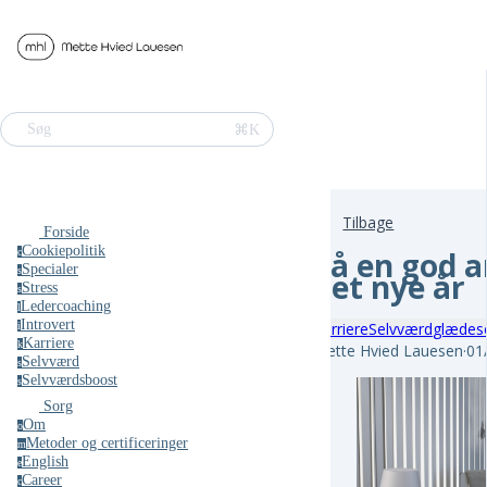
⌘K
Søg
Tilbage
Forside
Cookiepolitik
Få en god a
c
Specialer
s
det nye år
Stress
s
Ledercoaching
l
Introvert
Karriere
Selvværd
glæde
s
i
Karriere
k
Mette Hvied Lauesen
·
01
Selvværd
s
Selvværdsboost
s
Sorg
Om
o
Metoder og certificeringer
m
English
e
Career
c