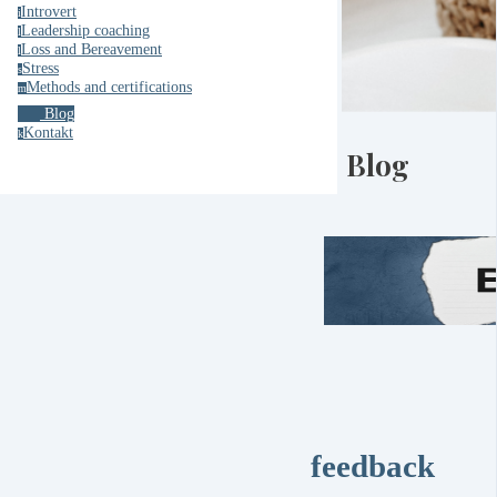
Introvert
i
Leadership coaching
l
Loss and Bereavement
l
Stress
s
Methods and certifications
m
Blog
Kontakt
k
Blog
feedback