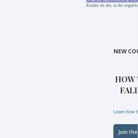
Karriere
selvindsigt
lederskab
s
Kender du det, at det negative
NEW CO
HOW 
FAL
Learn how to
Join th