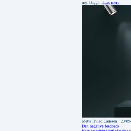
nej. Baggr…
Læs mere
Mette Hvied Lauesen
· 23/09
Den negative feedback