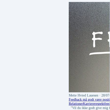
Mette Hvied Lauesen
· 28/07
Feedback må godt være positi
Relationer
Karriere
respekt
fee
"Vil du ikke godt give mig fe