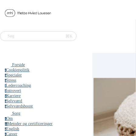
⌘K
Søg
Forside
Cookiepolitik
c
Specialer
s
Stress
s
Ledercoaching
l
Introvert
i
Karriere
k
Selvværd
s
Selvværdsboost
s
Sorg
Om
o
Metoder og certificeringer
m
English
e
Career
c