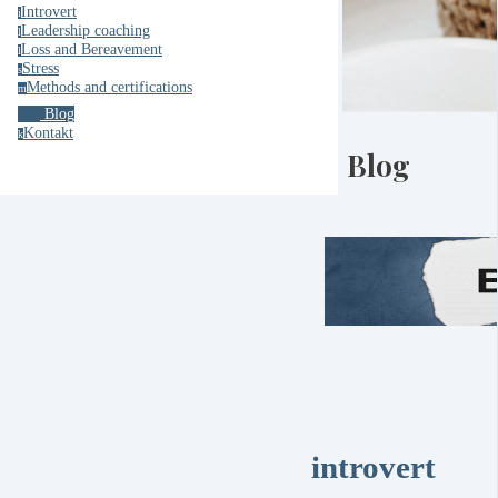
Introvert
i
Leadership coaching
l
Loss and Bereavement
l
Stress
s
Methods and certifications
m
Blog
Kontakt
k
Blog
introvert