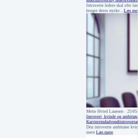
leder
introvert
ny leder
kvindel
Introverte ledere skal ofte læ
bruger deres styrke…
Læs me
Mette Hvied Lauesen
· 25/05
Introvert, kvinde og ambitiøs
Karriere
indadvendt
introvert
a
Den introverte ambitiøse kvin
mere
Læs mere