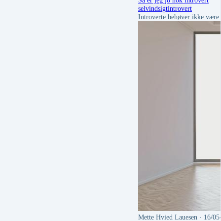
Så er jeg jo nok introvert
selvindsigt
introvert
Introverte behøver ikke være 
Mette Hvied Lauesen
· 16/05