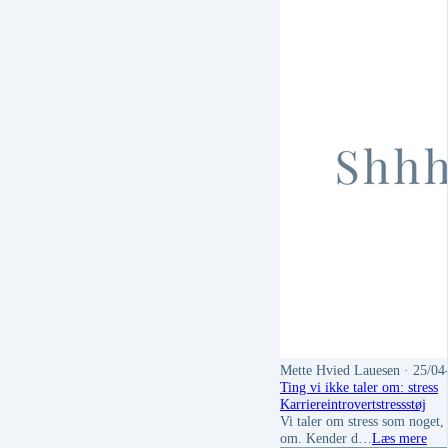
Mette Hvied Lauesen
· 25/04
Ting vi ikke taler om: stress
Karriere
introvert
stress
støj
Vi taler om stress som noget, 
om. Kender d…
Læs mere