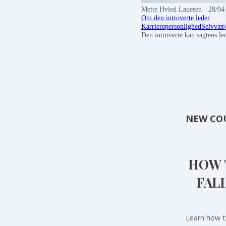
Mette Hvied Lauesen
· 28/04
Om den introverte leder
Karriere
personlighed
Selvvær
Den introverte kan sagtens le
NEW CO
HOW 
FAL
Learn how to