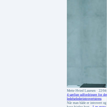
Mette Hvied Lauesen
· 22/04
4 særlige udfordringer for den
ledelse
leder
introvert
stress
Når man både er introvert og r
have hjælpe hurt…
Læs mere