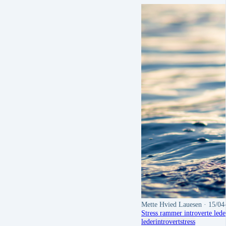
Mette Hvied Lauesen
· 15/04
Stress rammer introverte lede
leder
introvert
stress