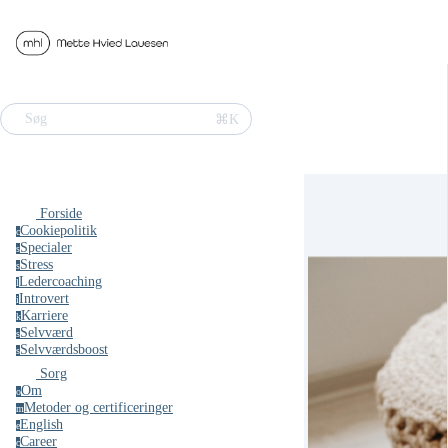
⌘K
Søg
Forside
Cookiepolitik
c
Specialer
s
Stress
s
Ledercoaching
l
Introvert
i
Karriere
k
Selvværd
s
Selvværdsboost
s
Sorg
Om
o
Metoder og certificeringer
m
English
e
Career
c