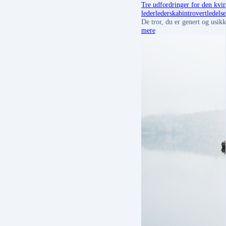
Tre udfordringer for den kvin
leder
lederskab
introvert
ledelse
De tror, du er genert og usik
mere