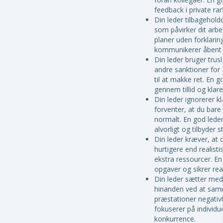
feedback i private r
Din leder tilbageholde
som påvirker dit arbe
planer uden forklarin
kommunikerer åbent o
Din leder bruger trusl
andre sanktioner for
til at makke ret. En 
gennem tillid og klare
Din leder ignorerer k
forventer, at du bar
normalt. En god leder 
alvorligt og tilbyder s
Din leder kræver, at o
hurtigere end realisti
ekstra ressourcer. En 
opgaver og sikrer real
Din leder sætter me
hinanden ved at sam
præstationer negativt
fokuserer på individu
konkurrence.