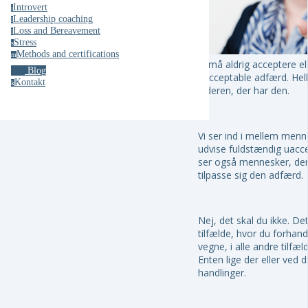
Introvert
i
Leadership coaching
l
Loss and Bereavement
l
Stress
s
Methods and certifications
m
Vi må aldrig acceptere e
Blog
uacceptable adfærd. Hell
Kontakt
k
lederen, der har den.
Vi ser ind i mellem men
udvise fuldstændig uacc
ser også mennesker, der 
tilpasse sig den adfærd.
Nej, det skal du ikke. De
tilfælde, hvor du forhand
vegne, i alle andre tilfæl
Enten lige der eller ved 
handlinger.