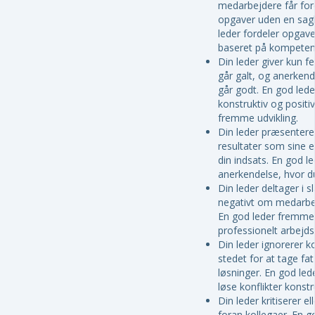
medarbejdere får ford
opgaver uden en sagl
leder fordeler opgave
baseret på kompeten
Din leder giver kun f
går galt, og anerkend
går godt. En god lede
konstruktiv og positi
fremme udvikling.
Din leder præsenterer
resultater som sine 
din indsats. En god le
anerkendelse, hvor du
Din leder deltager i sl
negativt om medarbej
En god leder fremmer
professionelt arbejds
Din leder ignorerer ko
stedet for at tage fa
løsninger. En god led
løse konflikter konstru
Din leder kritiserer el
foran kollegaer. En g