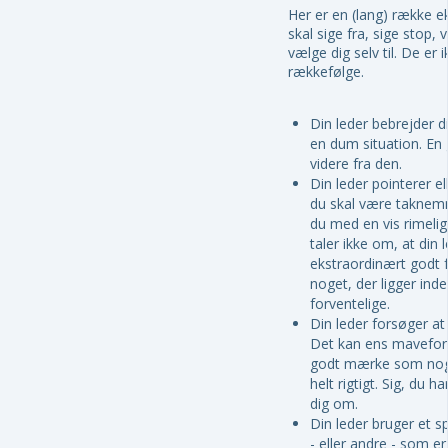
Her er en (lang) række e
skal sige fra, sige stop,
vælge dig selv til. De er i
rækkefølge.
Din leder bebrejder di
en dum situation. En 
videre fra den.
Din leder pointerer e
du skal være taknem
du med en vis rimelig
taler ikke om, at din 
ekstraordinært godt 
noget, der ligger inde
forventelige.
Din leder forsøger at
Det kan ens mavefor
godt mærke som noget
helt rigtigt. Sig, du h
dig om.
Din leder bruger et s
- eller andre - som er