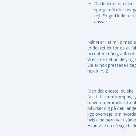
Din leder er sjældent 
spørgsmål eller undgå
fejl. En god leder er 
ansvar.
Når vi er i et miljø med 
er det ret let for os at f
acceptere dårlig adfærd 
Vi er jo en af holdet, og 
De er nok pressede i dag
nok X, Y, Z.
Men det eneste, du skal 
fast i dit værdikompas, lyt
mavefornemmelse, tænk
påvirker dig på den lang
lige overveje, om hvordan
hvis dine børn var i såda
Hvad ville du så sige til