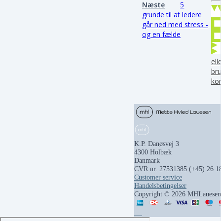
Næste
5
grunde til at ledere
går ned med stress -
og en fælde
ell
bru
ko
K.P. Danøsvej 3
4300 Holbæk
Danmark
CVR nr. 27531385
(+45) 26 1
Customer service
Handelsbetingelser
Copyright © 2026 MHLauesen