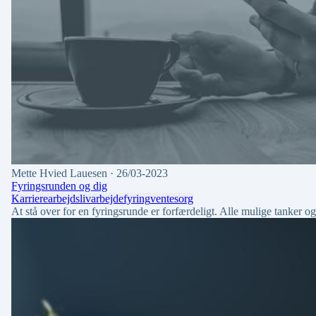
Mette Hvied Lauesen
· 26/03-2023
Fyringsrunden og dig
Karriere
arbejdsliv
arbejde
fyring
ventesorg
At stå over for en fyringsrunde er forfærdeligt. Alle mulige tanker