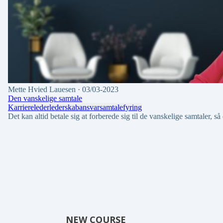
Mette Hvied Lauesen
· 03/03-2023
Den vanskelige samtale
Karriere
leder
lederskab
ansvar
samtale
fyring
Det kan altid betale sig at forberede sig til de vanskelige samtaler, s
NEW COURSE