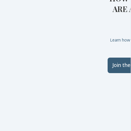
ARE 
Learn how 
Join th