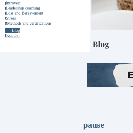
Introvert
i
Leadership coaching
l
Loss and Bereavement
l
Stress
s
Methods and certifications
m
Blog
Kontakt
k
Blog
pause