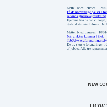
Mette Hvied Lauesen
· 02/02
Få de nødvendige pauser i hv
selvindsigt
pause
vejrtrækning
Hjemme hos os har vi noget, v
øjeblikkets mindfulness. Det
Mette Hvied Lauesen
· 10/01
Når ulykker kommer i flok
Tab
Selvværd
forandringer
selv
De tre største forandringer i 
af jobbet. Alle tre repræsente
NEW CO
HOW 