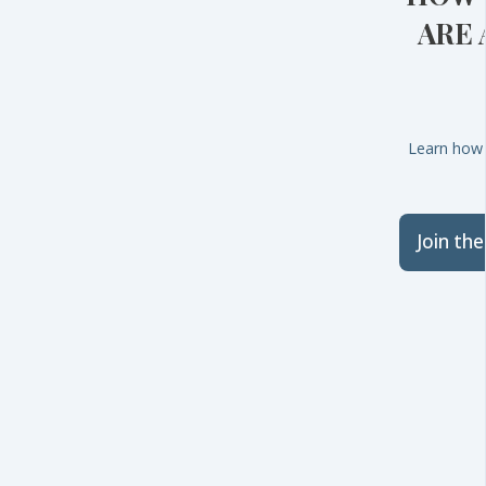
ARE 
Learn how 
Join th