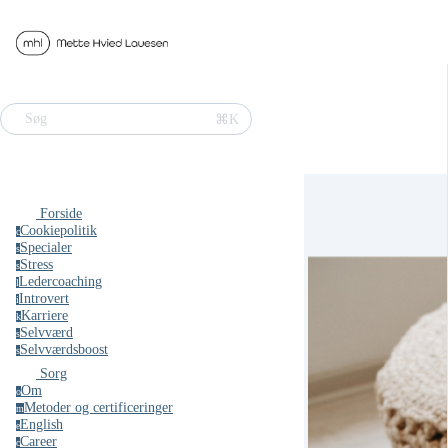
⌘K
Søg
Forside
Cookiepolitik
c
Specialer
s
Stress
s
Ledercoaching
l
Introvert
i
Karriere
k
Selvværd
s
Selvværdsboost
s
Sorg
Om
o
Metoder og certificeringer
m
English
e
Career
c