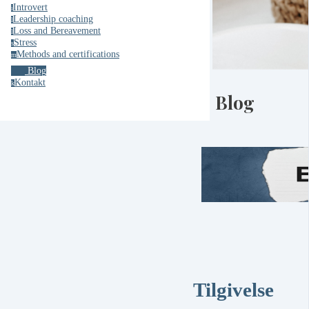
Introvert
i
Leadership coaching
l
Loss and Bereavement
l
Stress
s
Methods and certifications
m
Blog
Kontakt
k
Blog
Tilgivelse