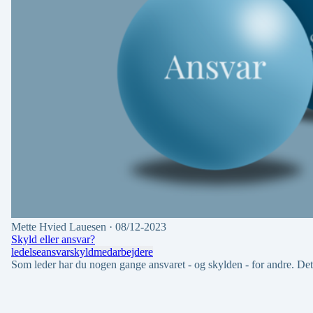
Mette Hvied Lauesen
· 08/12-2023
Skyld eller ansvar?
ledelse
ansvar
skyld
medarbejdere
Som leder har du nogen gange ansvaret - og skylden - for andre. Det