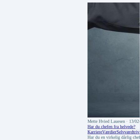
Mette Hvied Lauesen
· 13/02
Har du chefen fra helvede?
Karriere
Værdier
Selvværd
triv
Har du en virkelig dårlig che