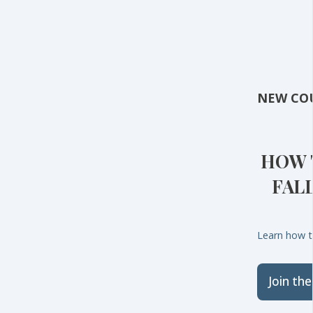
NEW CO
HOW 
FAL
Learn how to
Join th