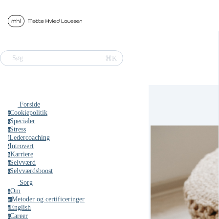
⌘K
Søg
Forside
Cookiepolitik
c
Specialer
s
Stress
s
Ledercoaching
l
Introvert
i
Karriere
k
Selvværd
s
Selvværdsboost
s
Sorg
Om
o
Metoder og certificeringer
m
English
e
Career
c