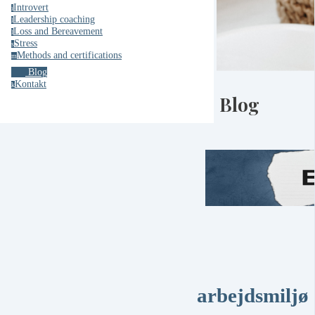
Introvert
i
Leadership coaching
l
Loss and Bereavement
l
Stress
s
Methods and certifications
m
Blog
Kontakt
k
Blog
arbejdsmiljø