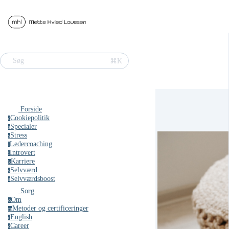
⌘K
Søg
Forside
Cookiepolitik
c
Specialer
s
Stress
s
Ledercoaching
l
Introvert
i
Karriere
k
Selvværd
s
Selvværdsboost
s
Sorg
Om
o
Metoder og certificeringer
m
English
e
Career
c