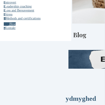
Introvert
i
Leadership coaching
l
Loss and Bereavement
l
Stress
s
Methods and certifications
m
Blog
Kontakt
k
Blog
ydmyghed