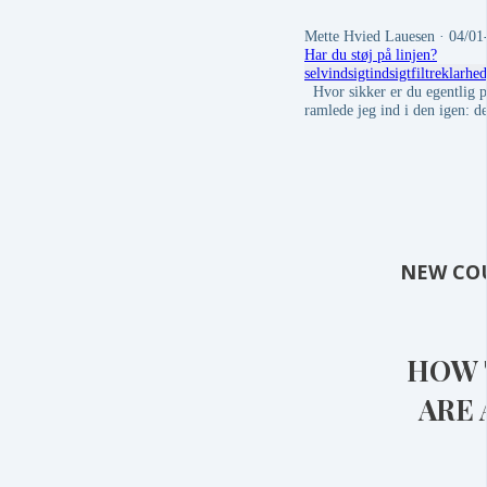
Mette Hvied Lauesen
· 04/01
Har du støj på linjen?
selvindsigt
indsigt
filtre
klarhed
Hvor sikker er du egentlig p
ramlede jeg ind i den igen: 
NEW CO
HOW 
ARE 