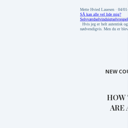
Mette Hvied Lauesen
· 04/01
SÅ kan alle vel lide mig?
Selvværd
selvindsigt
selvrespe
Hvis jeg er helt autentisk og 
nødvendigvis. Men du er blev
NEW CO
HOW 
ARE 