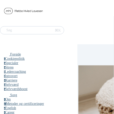
⌘K
Søg
Forside
Cookiepolitik
c
Specialer
s
Stress
s
Ledercoaching
l
Introvert
i
Karriere
k
Selvværd
s
Selvværdsboost
s
Sorg
Om
o
Metoder og certificeringer
m
English
e
Career
c