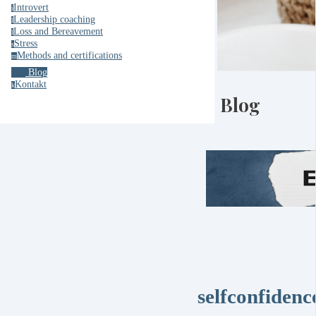
Introvert
i
Leadership coaching
l
Loss and Bereavement
l
Stress
s
Methods and certifications
m
Blog
Kontakt
k
Blog
selfconfidenc