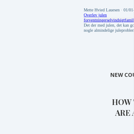
Mette Hvied Lauesen
· 01/01
Overlev julen
forventninger
selvindsigt
famil
Det der med julen, det kan g
nogle almindelige juleproble
NEW CO
HOW 
ARE 