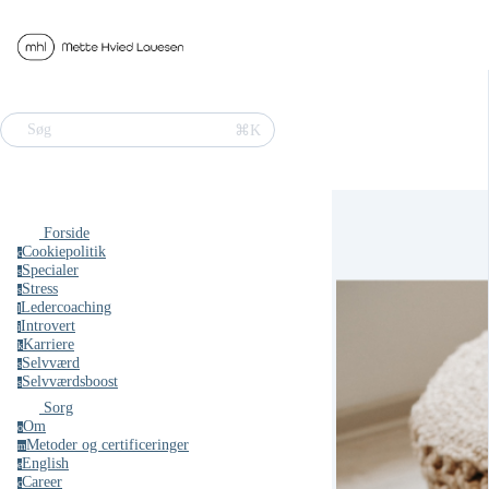
⌘K
Søg
Forside
Cookiepolitik
c
Specialer
s
Stress
s
Ledercoaching
l
Introvert
i
Karriere
k
Selvværd
s
Selvværdsboost
s
Sorg
Om
o
Metoder og certificeringer
m
English
e
Career
c