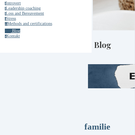
Introvert
i
Leadership coaching
l
Loss and Bereavement
l
Stress
s
Methods and certifications
m
Blog
Kontakt
k
Blog
familie