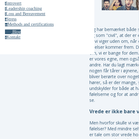
Introvert
i
Leadership coaching
l
Loss and Bereavement
l
Stress
s
Methods and certifications
m
Jeg har bemærket både
Blog
og som "civil", at der er 
Kontakt
k
at vi viger uden om, når 
følelser kommer frem. 
om, vi er bange for dem
er vores egne, men også
andre. Har du lagt mærke 
nogen får tårer i øjnene,
bliver berørte over noget,
hører, så er der mange,
undskylder for både at 
følelserne og for at and
se.
Vrede er ikke bare 
Men hvorfor skulle vi væ
følelser? Med mindre sel
er tale om stor vrede ho