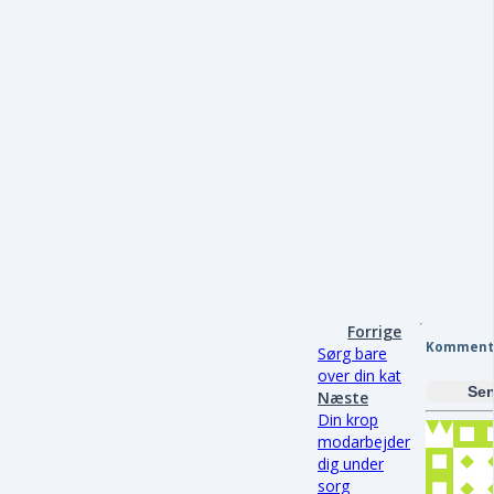
Forrige
Komment
Sørg bare
over din kat
Sen
Næste
Din krop
modarbejder
dig under
sorg