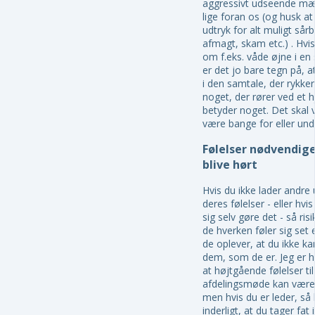
aggressivt udseende mæ
lige foran os (og husk at
udtryk for alt muligt sårba
afmagt, skam etc.) . Hvis
om f.eks. våde øjne i en
er det jo bare tegn på, a
i den samtale, der rykker
noget, der rører ved et 
betyder noget. Det skal 
være bange for eller und
Følelser nødvendige
blive hørt
Hvis du ikke lader andre
deres følelser - eller hvis
sig selv gøre det - så risi
de hverken føler sig set el
de oplever, at du ikke 
dem, som de er. Jeg er h
at højtgående følelser til
afdelingsmøde kan være 
men hvis du er leder, så
inderligt, at du tager fat