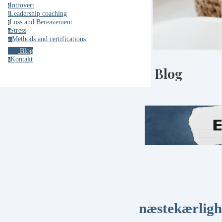
Introvert
i
Leadership coaching
l
Loss and Bereavement
l
Stress
s
Methods and certifications
m
Blog
Kontakt
k
Blog
næstekærlig