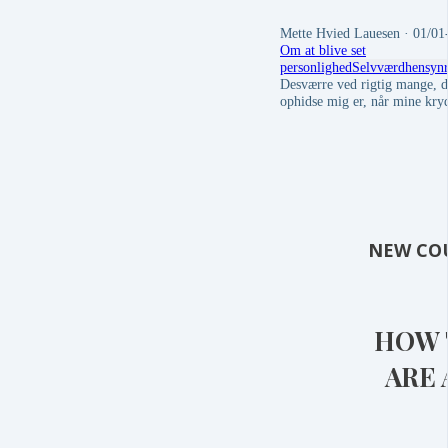
Mette Hvied Lauesen
· 01/01
Om at blive set
personlighed
Selvværd
hensyn
Desværre ved rigtig mange, de
ophidse mig er, når mine kryd
NEW CO
HOW 
ARE 