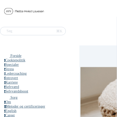
⌘K
Søg
Forside
Cookiepolitik
c
Specialer
s
Stress
s
Ledercoaching
l
Introvert
i
Karriere
k
Selvværd
s
Selvværdsboost
s
Sorg
Om
o
Metoder og certificeringer
m
English
e
Career
c