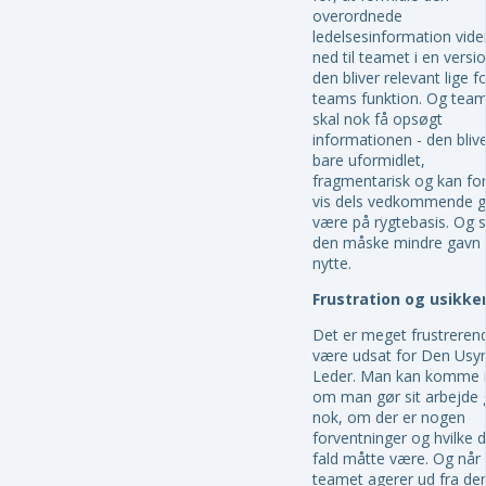
overordnede
ledelsesinformation vide
ned til teamet i en versi
den bliver relevant lige f
teams funktion. Og tea
skal nok få opsøgt
informationen - den bliv
bare uformidlet,
fragmentarisk og kan fo
vis dels vedkommende 
være på rygtebasis. Og 
den måske mindre gavn
nytte.
Frustration og usikke
Det er meget frustreren
være udsat for Den Usyn
Leder. Man kan komme i 
om man gør sit arbejde 
nok, om der er nogen
forventninger og hvilke d
fald måtte være. Og når a
teamet agerer ud fra de