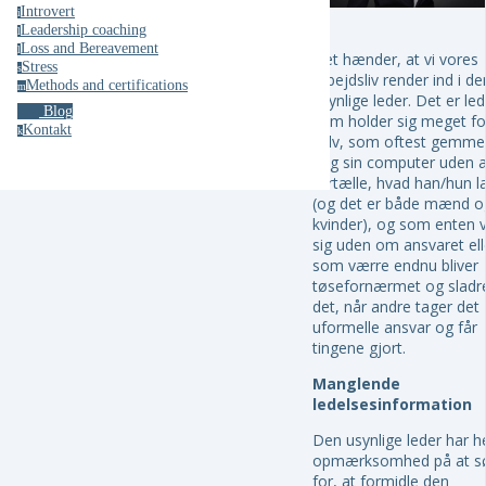
Introvert
i
Leadership coaching
l
Loss and Bereavement
l
Det hænder, at vi vores
Stress
s
arbejdsliv render ind i de
Methods and certifications
m
usynlige leder. Det er le
Blog
som holder sig meget fo
Kontakt
k
selv, som oftest gemmer
bag sin computer uden a
fortælle, hvad han/hun l
(og det er både mænd o
kvinder), og som enten v
sig uden om ansvaret ell
som værre endnu bliver
tøsefornærmet og sladr
det, når andre tager det
uformelle ansvar og får
tingene gjort.
Manglende
ledelsesinformation
Den usynlige leder har he
opmærksomhed på at s
for, at formidle den