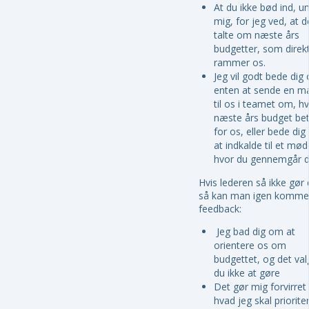
At du ikke bød ind, u
mig, for jeg ved, at d
talte om næste års
budgetter, som direk
rammer os.
Jeg vil godt bede dig
enten at sende en ma
til os i teamet om, h
næste års budget be
for os, eller bede di
at indkalde til et mød
hvor du gennemgår d
Hvis lederen så ikke gør 
så kan man igen komm
feedback:
Jeg bad dig om at
orientere os om
budgettet, og det val
du ikke at gøre
Det gør mig forvirret
hvad jeg skal prioriter