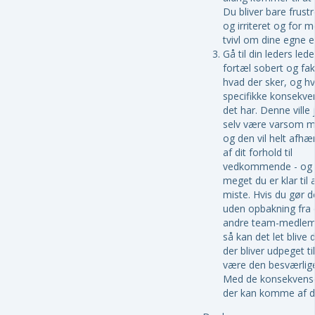
Du bliver bare frustr
og irriteret og for m
tvivl om dine egne e
Gå til din leders led
fortæl sobert og fak
hvad der sker, og hv
specifikke konsekve
det har. Denne ville 
selv være varsom m
og den vil helt afh
af dit forhold til
vedkommende - og 
meget du er klar til 
miste. Hvis du gør d
uden opbakning fra 
andre team-medle
så kan det let blive d
der bliver udpeget til
være den besværlige
Med de konsekvens
der kan komme af d