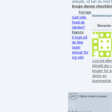
arbejde, så kan du med 
bruge denne checklist
Forrige
Kommentar
Gad vide,
hvad de
Seneste
tænker?
Næste
6 tegn på
de ikke
tager
ansvar for
sig selv
Log ind elle
tilmeld dig
bruger for a
skrive en
kommentar