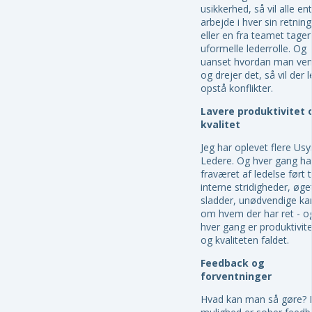
usikkerhed, så vil alle en
arbejde i hver sin retning
eller en fra teamet tage
uformelle lederrolle. Og
uanset hvordan man ve
og drejer det, så vil der l
opstå konflikter.
Lavere produktivitet 
kvalitet
Jeg har oplevet flere Usy
Ledere. Og hver gang ha
fraværet af ledelse ført ti
interne stridigheder, øge
sladder, unødvendige k
om hvem der har ret - o
hver gang er produktivit
og kvaliteten faldet.
Feedback og
forventninger
Hvad kan man så gøre? 